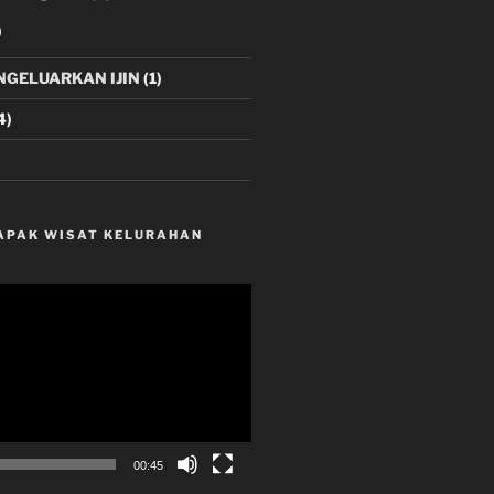
)
NGELUARKAN IJIN
(1)
4)
LAPAK WISAT KELURAHAN
00:45