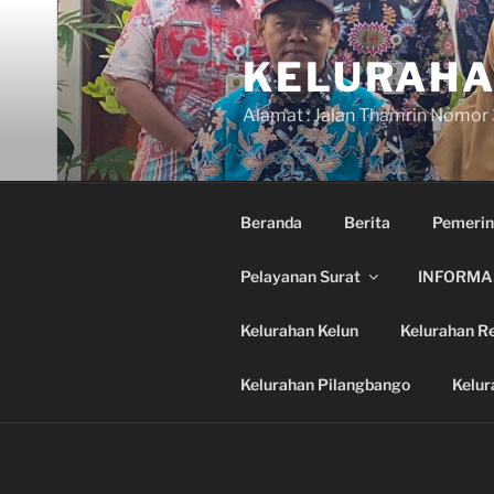
Skip
to
KELURAHA
content
Alamat : Jalan Thamrin Nomor
Beranda
Berita
Pemerin
Pelayanan Surat
INFORMAS
Kelurahan Kelun
Kelurahan R
Kelurahan Pilangbango
Kelur