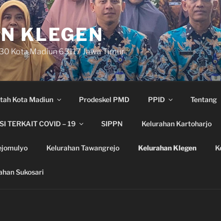
N KLEGEN
 30 Kota Madiun 63117 Jawa Timur
tah Kota Madiun
Prodeskel PMD
PPID
Tentang
I TERKAIT COVID – 19
SIPPN
Kelurahan Kartoharjo
ejomulyo
Kelurahan Tawangrejo
Kelurahan Klegen
K
ahan Sukosari