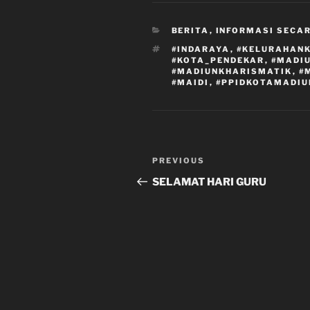
CATEGORIES
BERITA
,
INFORMASI SECA
TAGS
#INDARAYA
,
#KELURAHAN
#KOTA_PENDEKAR
,
#MADI
#MADIUNKHARISMATIK
,
#
#MAIDI
,
#PPIDKOTAMADIU
Post
Previous
PREVIOUS
navigation
Post
SELAMAT HARI GURU