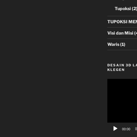
Tupoksi
(2
TUPOKSI ME
Visi dan Misi
(
Waris
(1)
DESAIN 3D 
KLEGEN
Video
Player
00:00