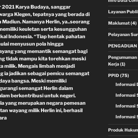
Info Data Cov
r 2021 Karya Budaya, sanggar
Layanan Publi
k warga Klegen, tepatnya yang berada di
a Madiun. Namanya Herlin, ya..seorang
Maklumat
(4)
emiliki keuletan serta kesungguhan
Pelayanan Sur
kal Indonesia. “Tiap hentak pahatan
 mulai menyusun pola hingga
PENGADUAN 
wayang yang memantik semangat bagi
Pengumuman m
ang tidak mampu kita torehkan meski
Kerja
(1)
a milik. Mengais limbah menjadi
g ia jadikan sebagai pemicu semangat
PPID
(75)
daya bangsa. Meski memiliki
Informasi 
ngurangi semangat Herlin dalam
Informasi 
am berkontribusi untuk negeri.
ralia yang merupakan negara pemesan
Informasi 
n wayang milik Herlin ini, berhasil
Informasi 
ara
Produk Huku