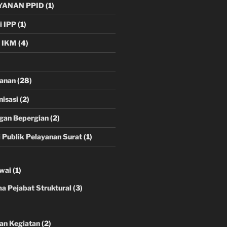
YANAN PPID
(1)
i IPP
(1)
i IKM
(4)
yanan
(28)
nisasi
(2)
gan Bepergian
(2)
i Publik Pelayanan Surat
(1)
wai
(1)
 Pejabat Struktural
(3)
an Kegiatan
(2)