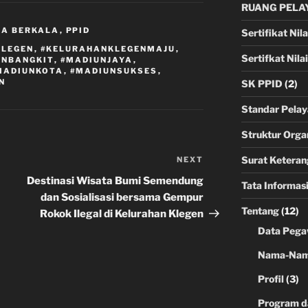
RUANG PELA
RA BERKALA
,
PPID
Sertifikat Nila
KLEGEN
,
#KELURAHANKLEGENMAJU
,
Sertifkat Nila
UNBANGKIT
,
#MADIUNJAYA
,
MADIUNKOTA
,
#MADIUNSUKSES
,
N
SK PPID
(2)
Standar Pela
Struktur Orga
Surat Keteran
NEXT
Next
Post
Destinasi Wisata Bumi Semendung
Tata Informas
dan Sosialisasi bersama Gempur
Tentang
(12)
Rokok Ilegal di Kelurahan Klegen
Data Pega
Nama-Nama
Profil
(3)
Program d