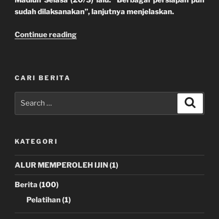
Madiun Selasa (20/3) lalu. “Berbagai persiapan pun
sudah dilaksanakan”, lanjutnya menjelaskan.
“Libatkan
Continue reading
Pemuda
Dalam
Pengembangan
CARI BERITA
KIM
Klegen”
Search
Search
for:
KATEGORI
ALUR MEMPEROLEH IJIN
(1)
Berita
(100)
Pelatihan
(1)