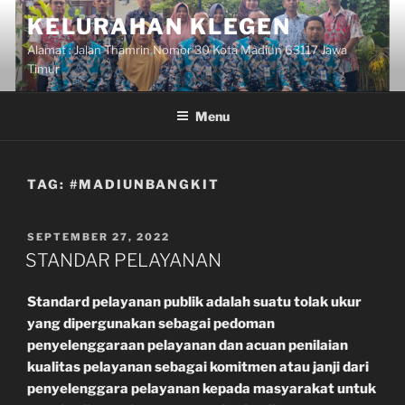
Skip
KELURAHAN KLEGEN
to
Alamat : Jalan Thamrin Nomor 30 Kota Madiun 63117 Jawa
content
Timur
Menu
TAG:
#MADIUNBANGKIT
POSTED
SEPTEMBER 27, 2022
ON
STANDAR PELAYANAN
Standard
pelayanan publik
adalah suatu tolak ukur
yang dipergunakan sebagai pedoman
penyelenggaraan
pelayanan
dan acuan penilaian
kualitas
pelayanan
sebagai komitmen atau janji dari
penyelenggara
pelayanan
kepada masyarakat untuk