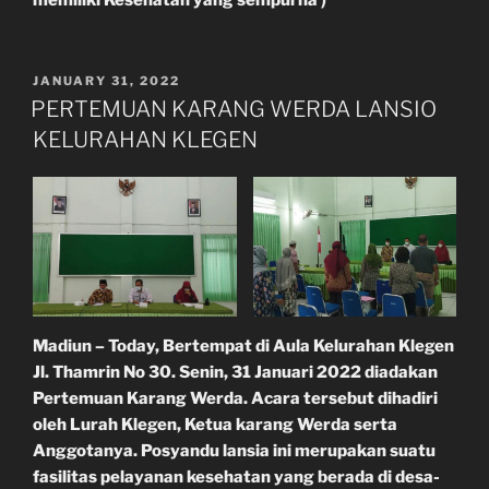
memiliki Kesehatan yang sempurna )“
POSTED
JANUARY 31, 2022
ON
PERTEMUAN KARANG WERDA LANSIO
KELURAHAN KLEGEN
Madiun – Today, Bertempat di Aula Kelurahan Klegen
Jl. Thamrin No 30. Senin, 31 Januari 2022 diadakan
Pertemuan Karang Werda. Acara tersebut dihadiri
oleh Lurah Klegen, Ketua karang Werda serta
Anggotanya. Posyandu lansia ini merupakan suatu
fasilitas pelayanan kesehatan yang berada di desa-