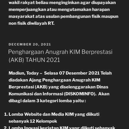
wakil rakyat beliau menginginkan agar diupayakan
memperjuangkan atau mengutamakan harapan
masyarakat atas usulan pembangunan fisik maupun
non fisik diwilayah RT.
POSTED
DECEMBER 20, 2021
ON
Penghargaan Anugrah KIM Berprestasi
(AKB) TAHUN 2021
Madiun, Today – Selasa 07 Desember 2021 Telah
diadakan Ajang Penghargaan Anugrah KIM
Berprestasi (AKB) yang diselenggarakan Dinas
Komunikasi dan Informasi (DISKOMINFO). Akan
dibagi dalam 3 kategori lomba yaitu :
Lomba Website dan Media KIM yang diikuti
sebanyak 12 Kelompok
Lomba Inovasi kegiatan KIM yang diikuti sebanyak