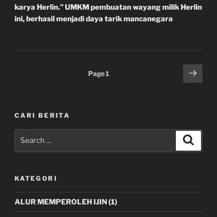
karya Herlin.” UMKM pembuatan wayang milik Herlin
ini, berhasil menjadi daya tarik mancanegara
Posts
Next
Page
1
page
pagination
CARI BERITA
Search
Search
for:
KATEGORI
ALUR MEMPEROLEH IJIN
(1)