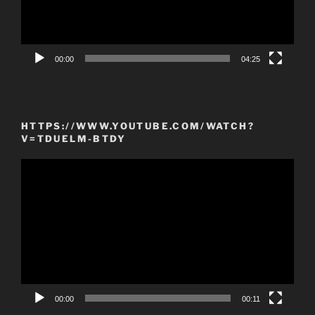
00:00
04:25
HTTPS://WWW.YOUTUBE.COM/WATCH?
V=TDUELM-BTDY
Video
Player
00:00
00:11