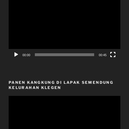
Video
Player
00:00
00:45
PANEN KANGKUNG DI LAPAK SEMENDUNG
KELURAHAN KLEGEN
Video
Player