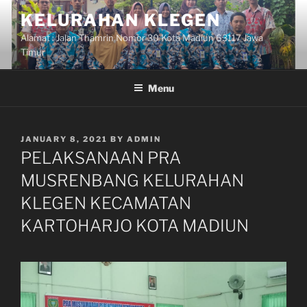
Skip
KELURAHAN KLEGEN
to
Alamat : Jalan Thamrin Nomor 30 Kota Madiun 63117 Jawa
content
Timur
Menu
POSTED
JANUARY 8, 2021
BY
ADMIN
ON
PELAKSANAAN PRA
MUSRENBANG KELURAHAN
KLEGEN KECAMATAN
KARTOHARJO KOTA MADIUN