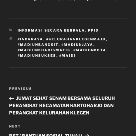
CATEGORIES
INFORMASI SECARA BERKALA
,
PPID
TAGS
#INDARAYA
,
#KELURAHANKLEGENMAJU
,
#MADIUNBANGKIT
,
#MADIUNJAYA
,
#MADIUNKHARISMATIK
,
#MADIUNKOTA
,
#MADIUNSUKSES
,
#MAIDI
Post
Previous
PREVIOUS
navigation
Post
JUMAT SEHAT SENAM BERSAMA SELURUH
PERANGKAT KECAMATAN KARTOHARJO DAN
PERANGKAT KELURAHAN KLEGEN
Next
NEXT
Post
BST ( BANTUAN SOSIAL TUNAI )