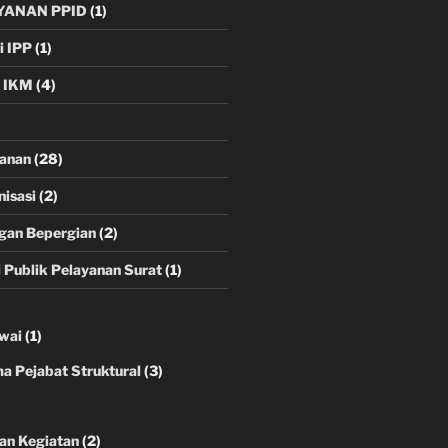
YANAN PPID
(1)
i IPP
(1)
i IKM
(4)
yanan
(28)
nisasi
(2)
gan Bepergian
(2)
i Publik Pelayanan Surat
(1)
wai
(1)
 Pejabat Struktural
(3)
an Kegiatan
(2)