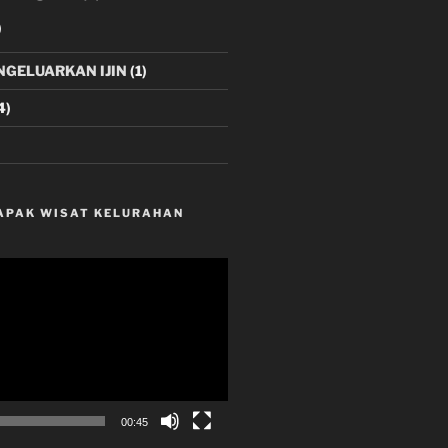
)
NGELUARKAN IJIN
(1)
4)
LAPAK WISAT KELURAHAN
00:45