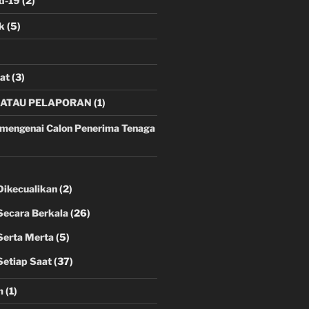
id-19
(2)
k
(5)
at
(3)
ATAU PELAPORAN
(1)
engenai Calon Penerima Tenaga
Dikecualikan
(2)
Secara Berkala
(26)
Serta Merta
(5)
Setiap Saat
(37)
m
(1)