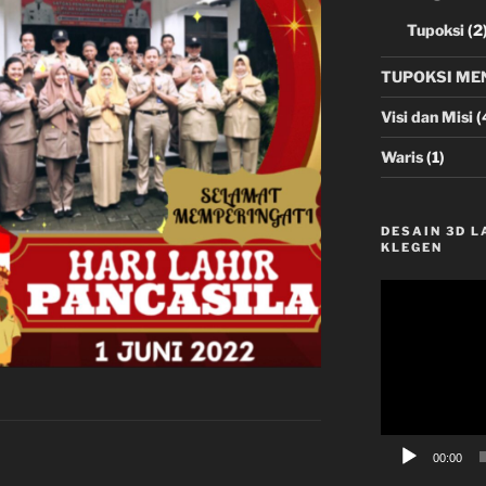
Tupoksi
(2
TUPOKSI ME
Visi dan Misi
(
Waris
(1)
DESAIN 3D 
KLEGEN
Video
Player
00:00