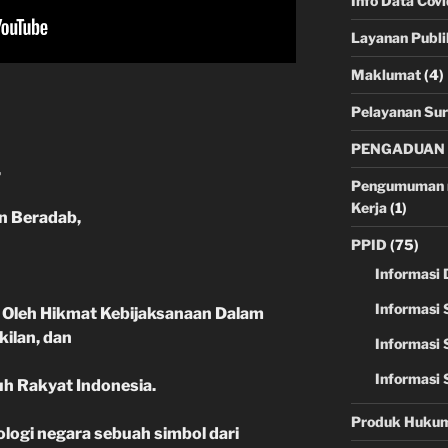
Info Data Cov
Layanan Publi
Maklumat
(4)
Pelayanan Sur
PENGADUAN 
,
Pengumuman m
Kerja
(1)
n Beradab,
PPID
(75)
Informasi 
Informasi 
n Oleh Hikmat Kebijaksanaan Dalam
ilan, dan
Informasi 
Informasi 
ruh Rakyat Indonesia.
Produk Huku
ogi negara sebuah simbol dari