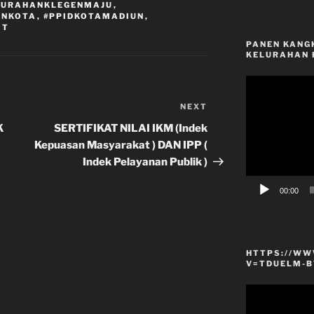
LURAHANKLEGENMAJU
,
UNKOTA
,
#PPIDKOTAMADIUN
,
IT
PANEN KANG
KELURAHAN 
Video
Player
NEXT
Next
Post
K
SERTIFIKAT NILAI IKM (Indek
Kepuasan Masyarakat ) DAN IPP (
Indek Pelayanan Publik )
00:00
HTTPS://WW
V=TDUELM-B
Video
Player