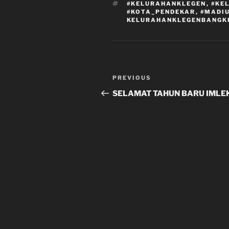
TAGS
#KELURAHANKLEGEN
,
#KE
#KOTA_PENDEKAR
,
#MADI
KELURAHANKLEGENBANGK
Post
Previous
PREVIOUS
navigation
Post
SELAMAT TAHUN BARU IMLE