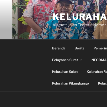
Skip
to
KELURAHA
content
Alamat : Jalan Thamrin Nomor
Beranda
Berita
Pemerin
Pelayanan Surat
INFORMAS
Kelurahan Kelun
Kelurahan R
Kelurahan Pilangbango
Kelur