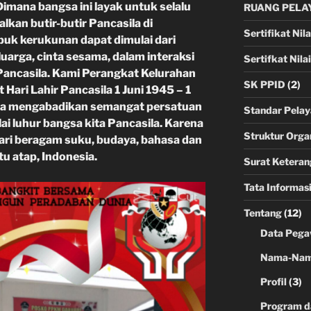
mana bangsa ini layak untuk selalu
RUANG PELA
lkan butir-butir Pancasila di
Sertifikat Nila
puk kerukunan dapat dimulai dari
luarga, cinta sesama, dalam interaksi
Sertifkat Nila
Pancasila. Kami Perangkat Kelurahan
SK PPID
(2)
ari Lahir Pancasila 1 Juni 1945 – 1
ua mengabadikan semangat persatuan
Standar Pela
ai luhur bangsa kita Pancasila. Karena
Struktur Orga
 dari beragam suku, budaya, bahasa dan
u atap, Indonesia.
Surat Keteran
Tata Informas
Tentang
(12)
Data Pega
Nama-Nama
Profil
(3)
Program d