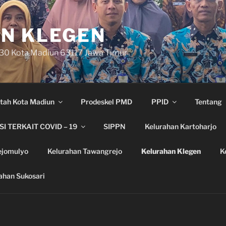
N KLEGEN
 30 Kota Madiun 63117 Jawa Timur
tah Kota Madiun
Prodeskel PMD
PPID
Tentang
I TERKAIT COVID – 19
SIPPN
Kelurahan Kartoharjo
ejomulyo
Kelurahan Tawangrejo
Kelurahan Klegen
K
ahan Sukosari