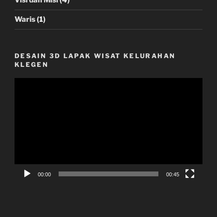
Visi dan Misi
(4)
Waris
(1)
DESAIN 3D LAPAK WISAT KELURAHAN
KLEGEN
Video
Player
00:00
00:45